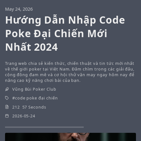
May 24, 2026
Hướng Dẫn Nhập Code
Poke Đại Chiến Mới
Nhất 2024
Trang web chia sẻ kiến thức, chiến thuật và tin tức mới nhất
về thế giới poker tại Việt Nam. Đắm chìm trong các giải đấu,
cộng đồng đam mê và cơ hội thử vận may ngay hôm nay để
nâng cao kỹ năng chơi bài của bạn.
Vũng Bùi Poker Club
code poke đại chiến
212 57 Seconds
2026-05-24