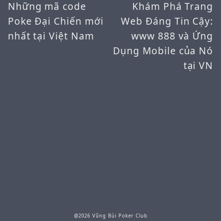
Những mã code
Khám Phá Trang
Poke Đại Chiến mới
Web Đáng Tin Cậy:
nhất tại Việt Nam
www 888 và Ứng
Dụng Mobile của Nó
tại VN
@2026 Vũng Bùi Poker Club