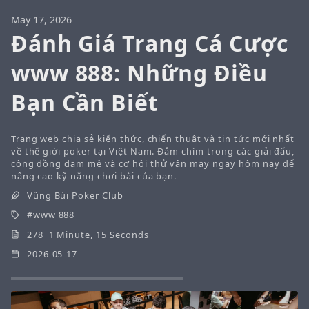
May 17, 2026
Đánh Giá Trang Cá Cược
www 888: Những Điều
Bạn Cần Biết
Trang web chia sẻ kiến thức, chiến thuật và tin tức mới nhất
về thế giới poker tại Việt Nam. Đắm chìm trong các giải đấu,
cộng đồng đam mê và cơ hội thử vận may ngay hôm nay để
nâng cao kỹ năng chơi bài của bạn.
Vũng Bùi Poker Club
www 888
278 1 Minute, 15 Seconds
2026-05-17