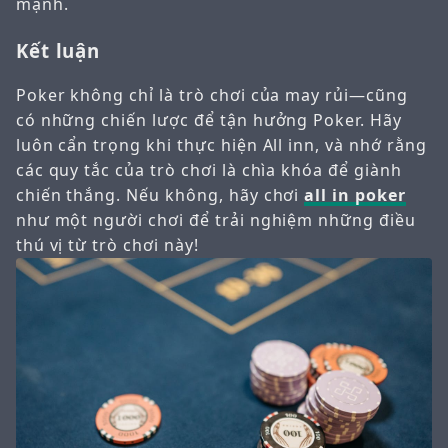
mạnh.
Kết luận
Poker không chỉ là trò chơi của may rủi—cũng
có những chiến lược để tận hưởng Poker. Hãy
luôn cẩn trọng khi thực hiện All inn, và nhớ rằng
các quy tắc của trò chơi là chìa khóa để giành
chiến thắng. Nếu không, hãy chơi
all in poker
như một người chơi để trải nghiệm những điều
thú vị từ trò chơi này!