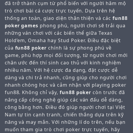
đã trở thành cụm từ phổ biến với người hâm mộ
trò chơi bài cá cược trực tuyến. Dựa trên hệ
thống an toàn, giao diện thân thiện và các
fun88
poker games
phong phú, người chơi sẽ trải qua
những ván chơi với các biến thể giữa Texas
Hold’em, Omaha hay Stud Poker. Điều đặc biệt
của
fun88 poker
chính là sự phong phú về
game, phù hợp mọi đối tượng, từ người chơi mới
chân ước đến thí sinh cao thủ với kinh nghiệm
nhiều năm. Với hệ cược đa dạng, đặt cược dễ
dàng và chi trả nhanh, cũng giúp cho người chơi
nhanh chóng học và cảm nhận với playing poker
fun88. Không chỉ vậy,
fun88 poker
còn trước đã
nâng cấp công nghệ giúp các ván đấu dễ dàng,
công bằng hơn. Điều đó giúp người chơi tại Việt
Nam tự tin cạnh tranh, chiến thắng dựa trên kỹ
năng và may mắn. Với những lí do trên, nếu bạn
muốn tham gia trò chơi poker trực tuyến, hãy